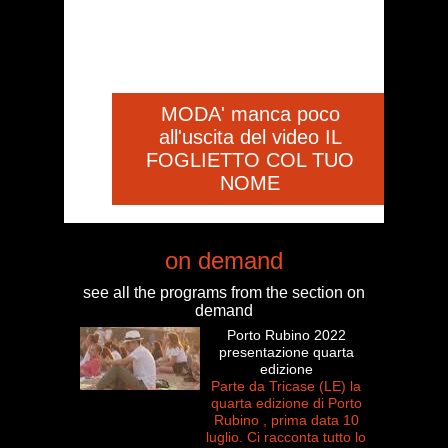
MODA' manca poco
all'uscita del video IL
FOGLIETTO COL TUO
NOME
on demand
see all the programs from the section on
demand
Porto Rubino 2022
presentazione quarta
edizione
Parte da Tricase (LE) la
quarta edizione di Porto
Rubino , prima data 10
luglio. Ci racconta tutto lo