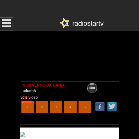
radiostartv
vote video
1
2
3
4
5